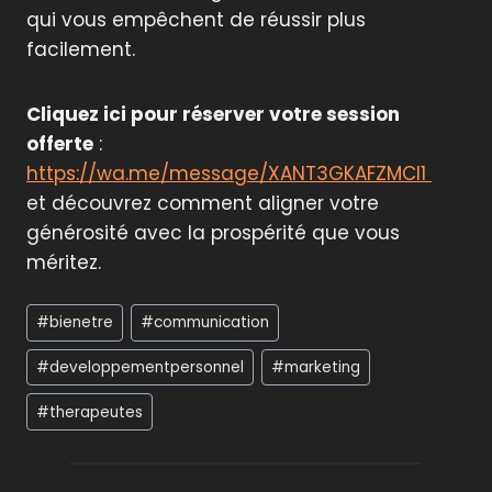
qui vous empêchent de réussir plus
facilement.
Cliquez ici pour réserver votre session
offerte
:
https://wa.me/message/XANT3GKAFZMCI1
et découvrez comment aligner votre
générosité avec la prospérité que vous
méritez.
Étiquettes
#
bienetre
#
communication
de
la
#
developpementpersonnel
#
marketing
publication :
#
therapeutes