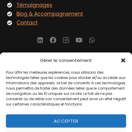
Témoignages
Blog & Accompagnement
Contact
Gérer le consentement
COACHING & FORMATION MARKETING POUR LES
Pour offrir les meilleures expériences, nous utilisons des
PRO DU BIEN-ÊTRE
technologies telles que les cookies pour stocker et/ou accéder aux
informations des appareils. Le fait de consentir à ces technologies
Vivez pleinement votre passion.
nous permettra de traiter des données telles que le comportement
de navigation ou les ID uniques sur ce site. Le fait de ne pas
consentir ou de retirer son consentement peut avoir un effet négatif
sur certaines caractéristiques et fonctions.
BILAN MARKETING
ACCEPTER