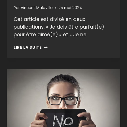
Par
Vincent Maleville
25 mai 2024
Cet article est divisé en deux
publications, « Je dois être parfait(e)
pour être aimé(e) » et « Je ne…
JE
LIRE LA SUITE
DOIS
ÊTRE
PARFAIT(E)
POUR
ÊTRE
AIMÉ(E)
…