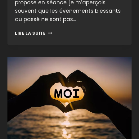
propose en séance, je m’aperçois
souvent que les évènements blessants
du passé ne sont pas…
UN
LIRE LA SUITE
ACTE
DE
LIBÉRATION
:
LA
LETTRE
« PSYCHO-
MAGIQUE »